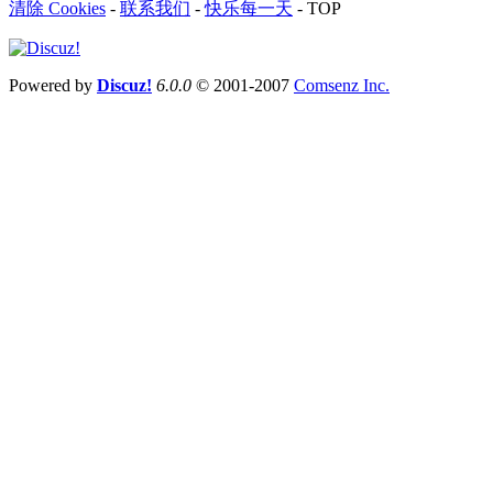
清除 Cookies
-
联系我们
-
快乐每一天
-
TOP
Powered by
Discuz!
6.0.0
© 2001-2007
Comsenz Inc.