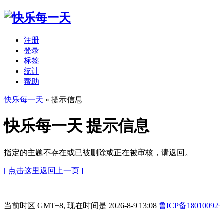
注册
登录
标签
统计
帮助
快乐每一天
» 提示信息
快乐每一天 提示信息
指定的主题不存在或已被删除或正在被审核，请返回。
[ 点击这里返回上一页 ]
当前时区 GMT+8, 现在时间是 2026-8-9 13:08
鲁ICP备18010092