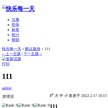
注册
登录
标签
统计
帮助
快乐每一天
»
默认版块
» 111
‹‹ 上一主题
|
下一主题 ››
打印
111
admin
#
1
大
中
小
发表于 2022-2-17 10:1
管理员
111